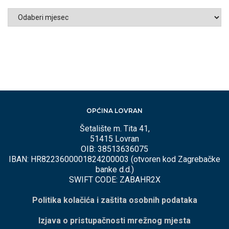
ARHIVA
PO
MJESECIMA
OPĆINA LOVRAN
Šetalište m. Tita 41,
51415 Lovran
OIB: 38513636075
IBAN: HR8223600001824200003 (otvoren kod Zagrebačke
banke d.d.)
SWIFT CODE: ZABAHR2X
Politika kolačića i zaštita osobnih podataka
Izjava o pristupačnosti mrežnog mjesta