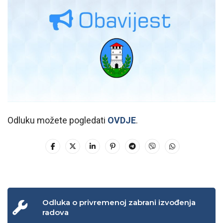
Odluku možete pogledati
OVDJE
.
Odluka o privremenoj zabrani izvođenja
radova