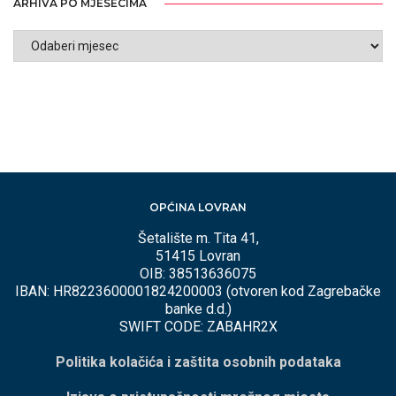
ARHIVA PO MJESECIMA
ARHIVA
PO
MJESECIMA
OPĆINA LOVRAN
Šetalište m. Tita 41,
51415 Lovran
OIB: 38513636075
IBAN: HR8223600001824200003 (otvoren kod Zagrebačke
banke d.d.)
SWIFT CODE: ZABAHR2X
Politika kolačića i zaštita osobnih podataka