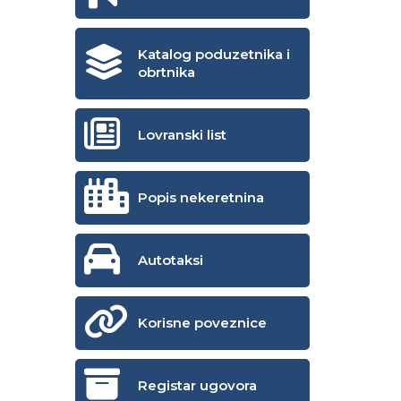
Katalog poduzetnika i
obrtnika
Lovranski list
Popis nekeretnina
Autotaksi
Korisne poveznice
Registar ugovora