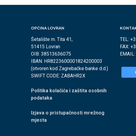
OPĆINA LOVRAN
KONTA
Šetalište m. Tita 41,
TEL: +
51415 Lovran
FAX: +
OIB: 38513636075
EMAIL
IBAN: HR8223600001824200003
(otvoren kod Zagrebačke banke d.d.)
SWIFT CODE: ZABAHR2X
Politika kolačića i zaštita osobnih
podataka
Izjava o pristupačnosti mrežnog
mjesta