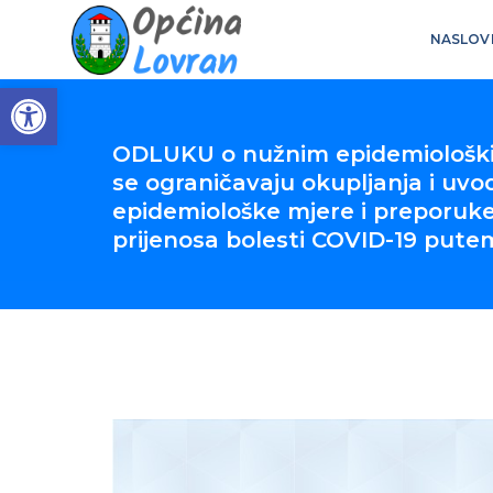
NASLOV
Open toolbar
ODLUKU o nužnim epidemiološk
se ograničavaju okupljanja i uv
epidemiološke mjere i preporuke
prijenosa bolesti COVID-19 pute