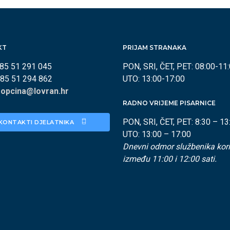
KT
PRIJAM STRANAKA
385 51 291 045
PON, SRI, ČET, PET: 08:00-11
385 51 294 862
UTO: 13:00-17:00
:
opcina@lovran.hr
RADNO VRIJEME PISARNICE
PON, SRI, ČET, PET: 8:30 – 13
KONTAKTI DJELATNIKA 
UTO: 13:00 – 17:00
Dnevni odmor službenika kori
između 11:00 i 12:00 sati.