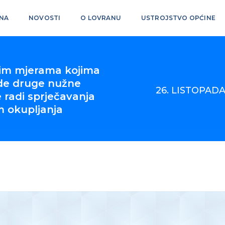
NA
NOVOSTI
O LOVRANU
USTROJSTVO OPĆINE
im mjerama kojima
ode druge nužne
26. LISTOPADA
 radi sprječavanja
m okupljanja