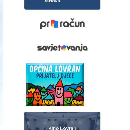
radova
Kino Lovran