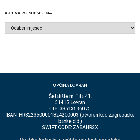
ARHIVA PO MJESECIMA
ARHIVA
PO
MJESECIMA
OPĆINA LOVRAN
Šetalište m. Tita 41,
51415 Lovran
OIB: 38513636075
IBAN: HR8223600001824200003 (otvoren kod Zagrebačke
banke d.d.)
SWIFT CODE: ZABAHR2X
Politika kolačića i zaštita osobnih podataka