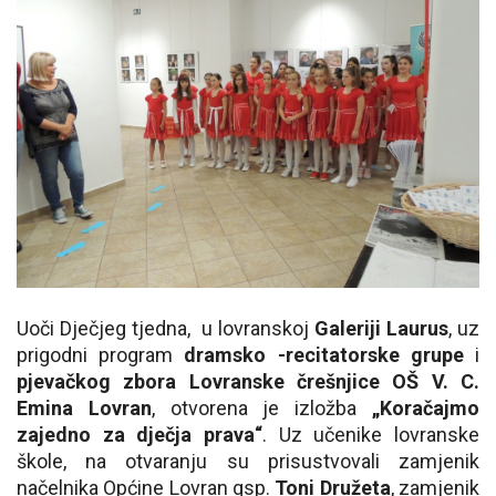
Uoči Dječjeg tjedna, u lovranskoj
Galeriji Laurus
, uz
prigodni program
dramsko -recitatorske grupe
i
pjevačkog zbora
Lovranske črešnjice OŠ V. C.
Emina Lovran
, otvorena je izložba
„Koračajmo
zajedno za dječja prava“
. Uz učenike lovranske
škole, na otvaranju su prisustvovali zamjenik
načelnika Općine Lovran gsp.
Toni Družeta
, zamjenik