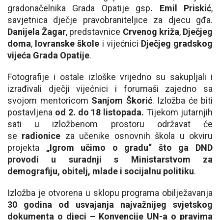
gradonačelnika Grada Opatije gsp
. Emil Priskić
,
savjetnica dječje pravobraniteljice za djecu gđa.
Danijela Žagar
, predstavnice
Crvenog križa
,
Dječjeg
doma
,
lovranske škole
i vijećnici
Dječjeg gradskog
vijeća Grada Opatije
.
Fotografije i ostale izloške vrijedno su sakupljali i
izrađivali dječji vijećnici i forumaši zajedno sa
svojom mentoricom
Sanjom Škorić
. Izložba će biti
postavljena
od 2. do 18 listopada.
Tijekom jutarnjih
sati u izložbenom prostoru održavat će
se
radionice
za učenike osnovnih škola u okviru
projekta
„Igrom učimo o gradu“ što ga DND
provodi u suradnji s Ministarstvom za
demografiju, obitelj, mlade i socijalnu politiku
.
Izložba je otvorena u sklopu programa obilježavanja
30 godina od usvajanja najvažnijeg svjetskog
dokumenta o djeci – Konvencije UN-a o pravima