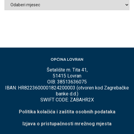
ARHIVA
PO
MJESECIMA
OPĆINA LOVRAN
Šetalište m. Tita 41,
51415 Lovran
OIB: 38513636075
IBAN: HR8223600001824200003 (otvoren kod Zagrebačke
banke d.d.)
SWIFT CODE: ZABAHR2X
Politika kolačića i zaštita osobnih podataka
Izjava o pristupačnosti mrežnog mjesta