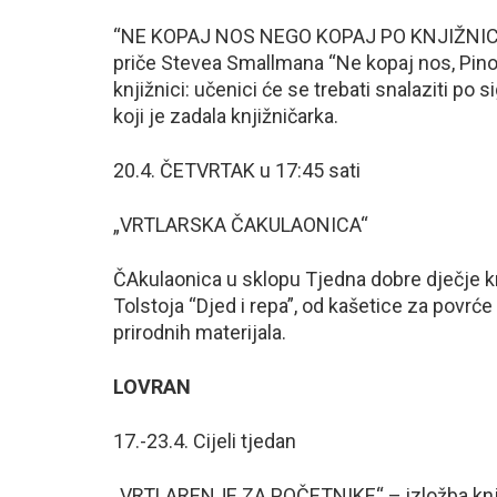
“NE KOPAJ NOS NEGO KOPAJ PO KNJIŽNICI”-
priče Stevea Smallmana “Ne kopaj nos, Pinok
knjižnici: učenici će se trebati snalaziti po s
koji je zadala knjižničarka.
20.4. ČETVRTAK u 17:45 sati
„VRTLARSKA ČAKULAONICA“
ČAkulaonica u sklopu Tjedna dobre dječje knj
Tolstoja “Djed i repa”, od kašetice za povrć
prirodnih materijala.
LOVRAN
17.-23.4. Cijeli tjedan
„VRTLARENJE ZA POČETNIKE“ – izložba knjiga,