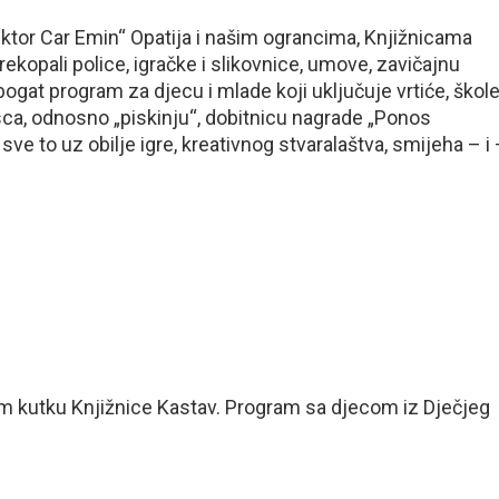
Viktor Car Emin“ Opatija i našim ograncima, Knjižnicama
rekopali police, igračke i slikovnice, umove, zavičajnu
i bogat program za djecu i mlade koji uključuje vrtiće, škol
sca, odnosno „piskinju“, dobitnicu nagrade „Ponos
sve to uz obilje igre, kreativnog stvaralaštva, smijeha – i
utku Knjižnice Kastav. Program sa djecom iz Dječjeg