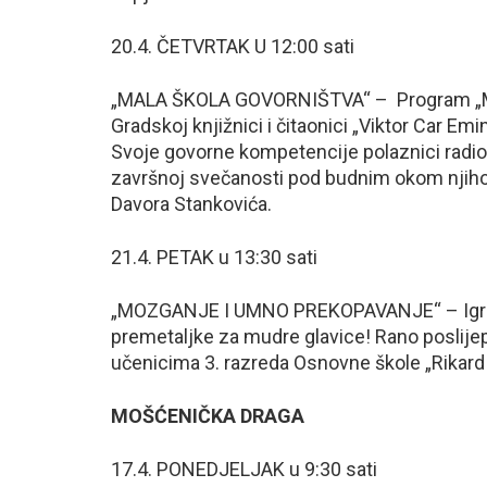
20.4. ČETVRTAK U 12:00 sati
„MALA ŠKOLA GOVORNIŠTVA“ – Program „Male
Gradskoj knjižnici i čitaonici „Viktor Car Emin
Svoje govorne kompetencije polaznici radion
završnoj svečanosti pod budnim okom njihova
Davora Stankovića.
21.4. PETAK u 13:30 sati
„MOZGANJE I UMNO PREKOPAVANJE“ – Igre moz
premetaljke za mudre glavice! Rano poslij
učenicima 3. razreda Osnovne škole „Rikard K
MOŠĆENIČKA DRAGA
17.4. PONEDJELJAK u 9:30 sati