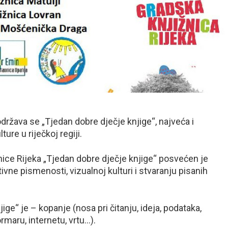
održava se „Tjedan dobre dječje knjige“, najveća i
ure u riječkoj regiji.
žnice Rijeka „Tjedan dobre dječje knjige“ posvećen je
ativne pismenosti, vizualnoj kulturi i stvaranju pisanih
e“ je – kopanje (nosa pri čitanju, ideja, podataka,
rmaru, internetu, vrtu…).