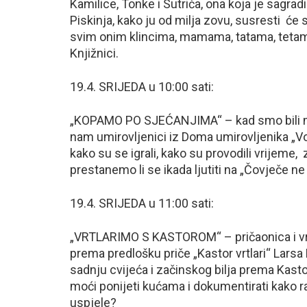
Kamilice, Tonke i Sutrića, ona koja je sagradi
Piskinja, kako ju od milja zovu, susresti će s
svim onim klincima, mamama, tatama, tetama
Knjižnici.
19.4. SRIJEDA u 10:00 sati:
„KOPAMO PO SJEĆANJIMA“ – kad smo bili mlad
nam umirovljenici iz Doma umirovljenika „Vo
kako su se igrali, kako su provodili vrijeme
prestanemo li se ikada ljutiti na „Čovječe ne 
19.4. SRIJEDA u 11:00 sati:
„VRTLARIMO S KASTOROM“ – pričaonica i vrtla
prema predlošku priče „Kastor vrtlari“ Lars
sadnju cvijeća i začinskog bilja prema Kas
moći ponijeti kućama i dokumentirati kako rast
uspjele?