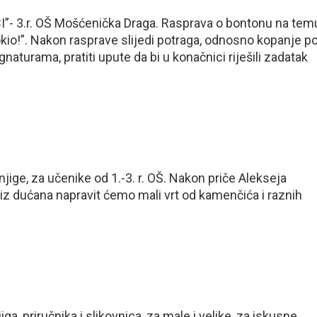
 3.r. OŠ Mošćenička Draga. Rasprava o bontonu na tem
io!”. Nakon rasprave slijedi potraga, odnosno kopanje p
ignaturama, pratiti upute da bi u konačnici riješili zadatak
ige, za učenike od 1.-3. r. OŠ. Nakon priče Alekseja
e iz dućana napravit ćemo mali vrt od kamenčića i raznih
 priručnika i slikovnica, za male i velike, za iskusne