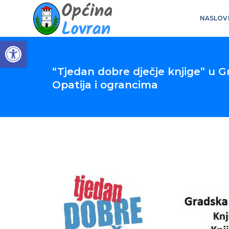
NASLOV
Open toolbar
“Tjedan dobre dječje knjige” u Gr
Opatija i ograncima