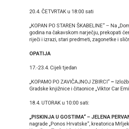
20.4. ČETVRTAK u 18:00 sati
„KOPAN PO STAREN ŠKABELINE“ – Na „Domaćoj
godina na čakavskom narječju, prekopati ćem
riječi i izrazi, stari predmeti, zagonetke i slič
OPATIJA
17.-23.4. Cijeli tjedan
„KOPAMO PO ZAVIČAJNOJ ZBIRCI“
–
Izložb
Gradske knjižnice i čitaonice „Viktor Car Emi
18.4. UTORAK u 10:00 sati:
„PISKINJA U GOSTIMA“ – JELENA PERV
nagrade „Ponos Hrvatske“, kreatorica Mrljeka