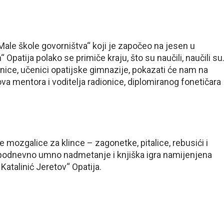
 škole govorništva“ koji je započeo na jesen u
“ Opatija polako se primiče kraju, što su naučili, naučili su
ice, učenici opatijske gimnazije, pokazati će nam na
 mentora i voditelja radionice, diplomiranog fonetičara
galice za klince – zagonetke, pitalice, rebusići i
epodnevno umno nadmetanje i knjiška igra namijenjena
atalinić Jeretov“ Opatija.