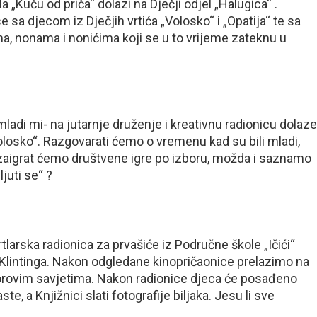
la „Kuću od priča“ dolazi na Dječji odjel „Halugica“ .
e sa djecom iz Dječjih vrtića „Volosko“ i „Opatija“ te sa
, nonama i nonićima koji se u to vrijeme zateknu u
i mi- na jutarnje druženje i kreativnu radionicu dolaze
losko“. Razgovarati ćemo o vremenu kad su bili mladi,
, zaigrat ćemo društvene igre po izboru, možda i saznamo
ljuti se“ ?
rska radionica za prvašiće iz Područne škole „Ičići“
a Klintinga. Nakon odgledane kinopričaonice prelazimo na
torovim savjetima. Nakon radionice djeca će posađeno
e, a Knjižnici slati fotografije biljaka. Jesu li sve