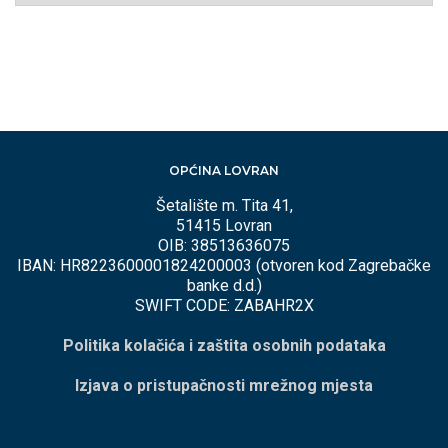
MJESECIMA
OPĆINA LOVRAN
Šetalište m. Tita 41,
51415 Lovran
OIB: 38513636075
IBAN: HR8223600001824200003 (otvoren kod Zagrebačke
banke d.d.)
SWIFT CODE: ZABAHR2X
Politika kolačića i zaštita osobnih podataka
Izjava o pristupačnosti mrežnog mjesta