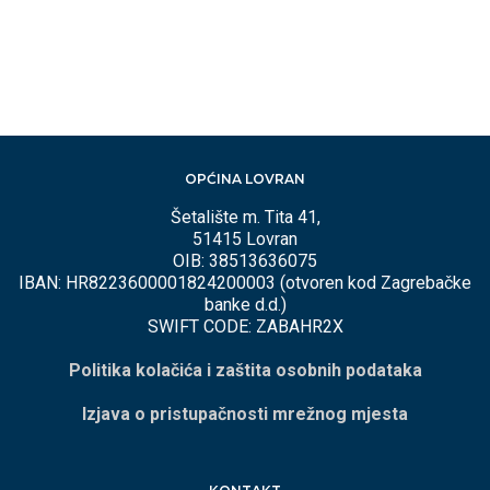
MJESECIMA
OPĆINA LOVRAN
Šetalište m. Tita 41,
51415 Lovran
OIB: 38513636075
IBAN: HR8223600001824200003 (otvoren kod Zagrebačke
banke d.d.)
SWIFT CODE: ZABAHR2X
Politika kolačića i zaštita osobnih podataka
Izjava o pristupačnosti mrežnog mjesta