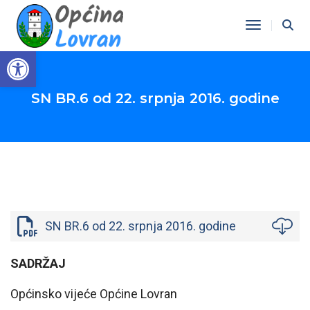
Toggle Na
Open toolbar
SN BR.6 od 22. srpnja 2016. godine
SN BR.6 od 22. srpnja 2016. godine
SADRŽAJ
Općinsko vijeće Općine Lovran