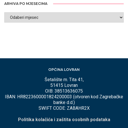
ARHIVA PO MJESECIMA
ARHIVA
PO
MJESECIMA
OPĆINA LOVRAN
Šetalište m. Tita 41,
51415 Lovran
OIB: 38513636075
IBAN: HR8223600001824200003 (otvoren kod Zagrebačke
banke d.d.)
SWIFT CODE: ZABAHR2X
Politika kolačića i zaštita osobnih podataka