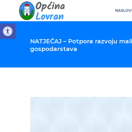
NASLOV
Open toolbar
NATJEČAJ – Potpora razvoju mali
gospodarstava