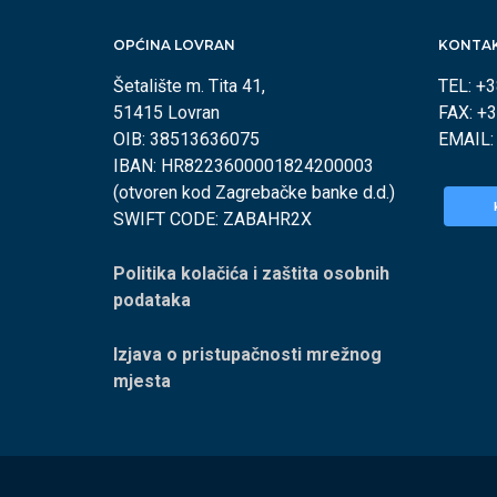
OPĆINA LOVRAN
KONTA
Šetalište m. Tita 41,
TEL: +
51415 Lovran
FAX: +
OIB: 38513636075
EMAIL
IBAN: HR8223600001824200003
(otvoren kod Zagrebačke banke d.d.)
SWIFT CODE: ZABAHR2X
Politika kolačića i zaštita osobnih
podataka
Izjava o pristupačnosti mrežnog
mjesta