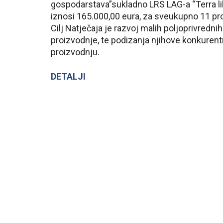
gospodarstava”sukladno LRS LAG-a “Terra li
iznosi 165.000,00 eura, za sveukupno 11 pr
Cilj Natječaja je razvoj malih poljoprivredn
proizvodnje, te podizanja njihove konkurentn
proizvodnju.
DETALJI