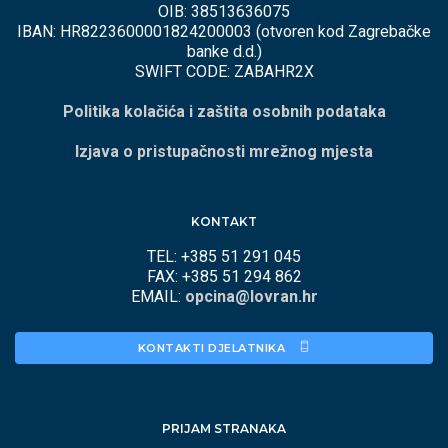
OIB: 38513636075
IBAN: HR8223600001824200003 (otvoren kod Zagrebačke
banke d.d.)
SWIFT CODE: ZABAHR2X
Politika kolačića i zaštita osobnih podataka
Izjava o pristupačnosti mrežnog mjesta
KONTAKT
TEL: +385 51 291 045
FAX: +385 51 294 862
EMAIL:
opcina@lovran.hr
KONTAKTI DJELATNIKA 
PRIJAM STRANAKA