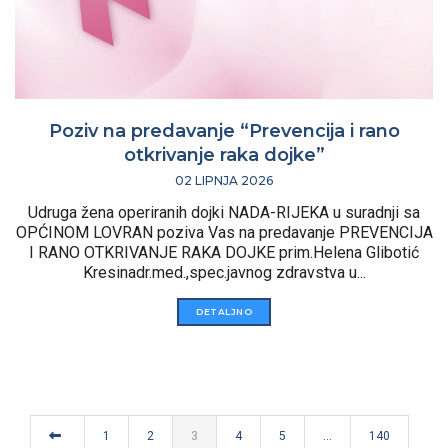
Poziv na predavanje “Prevencija i rano
otkrivanje raka dojke”
02 LIPNJA 2026
Udruga žena operiranih dojki NADA-RIJEKA u suradnji sa
OPĆINOM LOVRAN poziva Vas na predavanje PREVENCIJA
I RANO OTKRIVANJE RAKA DOJKE prim.Helena Glibotić
Kresinadr.med.,spec.javnog zdravstva u...
DETALJNO
1
2
3
4
5
…
140