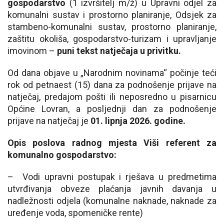
gospodarstvo
(1 izvršitelj m/ž) u Upravni odjel za
komunalni sustav i prostorno planiranje, Odsjek za
stambeno-komunalni sustav, prostorno planiranje,
zaštitu okoliša, gospodarstvo-turizam i upravljanje
imovinom –
puni tekst natječaja u privitku.
Od dana objave u „Narodnim novinama“ počinje teći
rok od petnaest (15) dana za podnošenje prijave na
natječaj, predajom pošti ili neposredno u pisarnicu
Općine Lovran, a posljednji dan za podnošenje
prijave na natječaj je
01. lipnja 2026. godine.
Opis poslova radnog mjesta Viši referent za
komunalno gospodarstvo:
– Vodi upravni postupak i rješava u predmetima
utvrđivanja obveze plaćanja javnih davanja u
nadležnosti odjela (komunalne naknade, naknade za
uređenje voda, spomeničke rente)