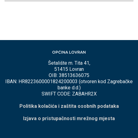
MJESECIMA
OPĆINA LOVRAN
Šetalište m. Tita 41,
51415 Lovran
OIB: 38513636075
IBAN: HR8223600001824200003 (otvoren kod Zagrebačke
banke d.d.)
SWIFT CODE: ZABAHR2X
Politika kolačića i zaštita osobnih podataka
Izjava o pristupačnosti mrežnog mjesta