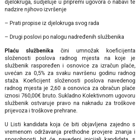
djelokruga, sudjeluje u pripremi ugovora o nabavi te
nadzire njihovo izvršenje
– Prati propise iz djelokruga svog rada
– Drugi poslovi po nalogu nadređenih službenika
Plaću službenika
čini umnožak koeficijenta
složenosti poslova radnog mjesta na koje je
službenik raspoređen i osnovice za izračun plaće,
uvećan za 0,5% za svaku navršenu godinu radnog
staža. Koeficijent složenosti poslova navedenog
radnog mjesta je 2,60 a osnovica za obračun plaće
iznosi 760,00€ bruto. Sukladno Kolektivnom ugovoru
službenik ostvaruje pravo na naknadu za troškove
prijevoza i troškove prehrane.
U Listi kandidata koja će biti objavljena zajedno s
vremenom održavanja prethodne provjere znanja i
sposobnosti, bit će navedeni inicijali kandidata, s