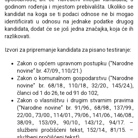
godinom rođenja i mjestom prebivališta. Ukoliko se
kandidat na koga se ti podaci odnose ne bi mogao
identificirati u odnosu na jednake podatke drugog
kandidata, dodat će se još jedna značajka, koja će ih
razlikovati.
Izvori za pripremanje kandidata za pisano testiranje:
Zakon o općem upravnom postupku (“Narodne
novine” br. 47/09., 110/21.)
Zakon o komunalnom gospodarstvu (“Narodne
novine” br. 68/18., 110/18., 32/20., 145/24.),
članci od 1 do 26, te od 91 do 102,
Zakon o vlasništvu i drugim stvarnim pravima
(“Narodne novine” br. 91/96., 68/98., 137/99.,
22/00., 73/00., 114/01., 79/06., 141/06., 146/08.,
38/09., 153/09., 90/10., 143/12., 94/17. –
službeni pročišćeni tekst, 152/14., 81/15. –
službeni pročišćeni tekst)