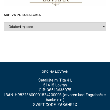
ARHIVA PO MJESECIMA
ARHIVA
PO
MJESECIMA
OPĆINA LOVRAN
Šetalište m. Tita 41,
51415 Lovran
OIB: 38513636075
IBAN: HR8223600001824200003 (otvoren kod Zagrebačke
banke d.d.)
SWIFT CODE: ZABAHR2X